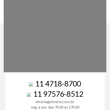
11 4718-8700
11 97576-8512
etruria@etruria.com.br
seg. a sex. das 7h30 as 17h30